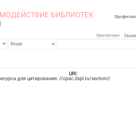
ИМОДЕЙСТВИЕ БИБЛИОТЕК
Професси
И
Простой поиск
Расшир
Везде
URI:
есурса для цитирования:
//opac.dspl.ru/section//