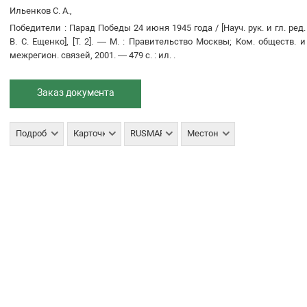
Ильенков С. А.,
Победители
:
Парад Победы 24 июня 1945 года
/
[Науч. рук. и гл. ред.
В. С. Ещенко]
,
[Т. 2]
. —
М.
:
Правительство Москвы; Ком. обществ. и
межрегион. связей
,
2001
. —
479 с.
:
ил.
.
Заказ документа
Подробнее
Карточка
RUSMARC
Местонахождение