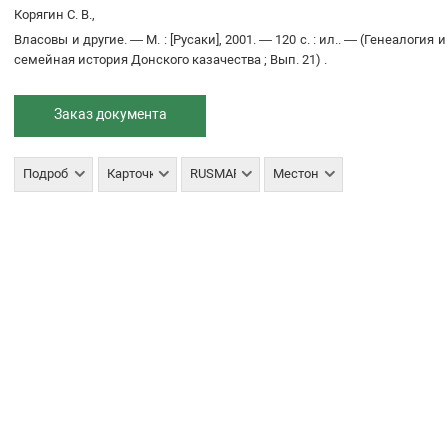
Корягин С. В.,
Власовы и другие
. —
М.
:
[Русаки]
,
2001
. —
120 с.
:
ил.
. —
(
Генеалогия и
семейная история Донского казачества
;
Вып. 21
)
.
Заказ документа
Подробнее
Карточка
RUSMARC
Местонахождение