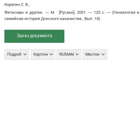
Корягин С. В.,
Фетисовы и другие
. —
М.
:
[Русаки]
,
2001
. —
120 с
. —
(
Генеалогия и
семейная история Донского казачества
;
Вып. 18
)
.
Заказ документа
Подробнее
Карточка
RUSMARC
Местонахождение