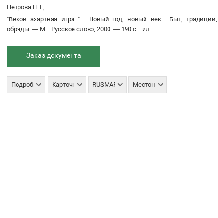
Петрова Н. Г.,
"Веков азартная игра..."
:
Новый год, новый век... Быт, традиции,
обряды
. —
М.
:
Русское слово
,
2000
. —
190 с.
:
ил.
.
Заказ документа
Подробнее
Карточка
RUSMARC
Местонахождение