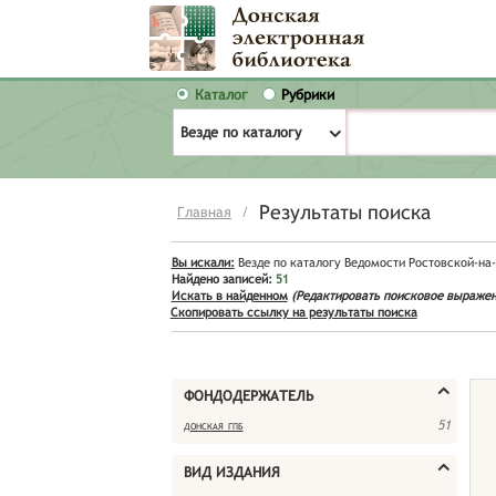
Каталог
Рубрики
Везде по каталогу
Результаты поиска
Главная
/
Вы искали:
Везде по каталогу Ведомости Ростовской-на
Найдено записей:
51
Искать в найденном
(Редактировать поисковое выражен
Скопировать ссылку на результаты поиска
ФОНДОДЕРЖАТЕЛЬ
донская гпб
51
ВИД ИЗДАНИЯ